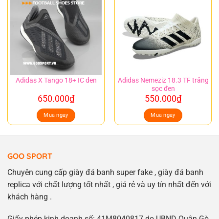
Adidas Nemeziz 18.3 TF trắng
Adidas X Tango 18+ IC đen
sọc đen
650.000
₫
550.000
₫
Mua ngay
Mua ngay
GOO SPORT
Chuyên cung cấp giày đá banh super fake , giày đá banh
replica với chất lượng tốt nhất , giá rẻ và uy tín nhất đến với
khách hàng .
Giấy phép kinh doanh số: 41M8040817 do UBND Quận Gò