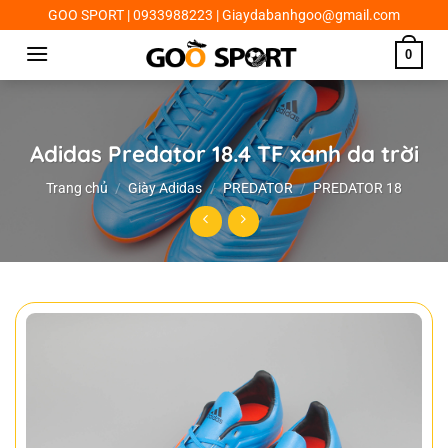
Chuyển
GOO SPORT | 0933988223 | Giaydabanhgoo@gmail.com
đến
0
nội
dung
Adidas Predator 18.4 TF xanh da trời
Trang chủ
/
Giày Adidas
/
PREDATOR
/
PREDATOR 18