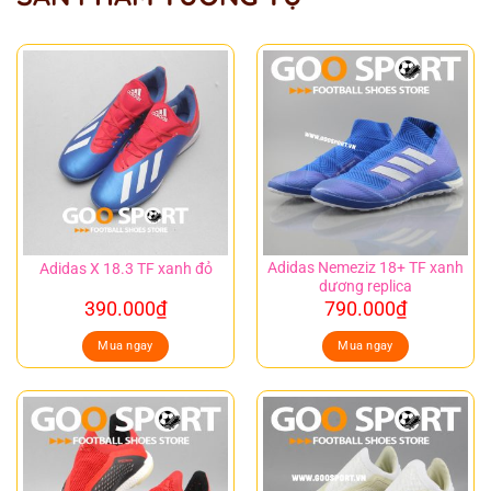
Adidas Nemeziz 18+ TF xanh
Adidas X 18.3 TF xanh đỏ
dương replica
390.000
₫
790.000
₫
Mua ngay
Mua ngay