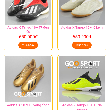
Adidas X Tango 18+ TF đen
Adidas X Tango 18+ IC kem
đỏ
650.000
₫
650.000
₫
Mua ngay
Mua ngay
Adidas X Tango 18+ TF dạ
Adidas X 18.3 TF vàng đồng
quang