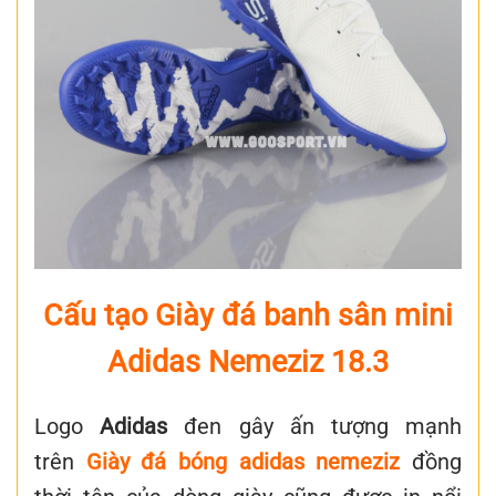
Cấu tạo Giày đá banh sân mini
Adidas Nemeziz 18.3
Logo
Adidas
đen gây ấn tượng mạnh
trên
Giày đá bóng adidas nemeziz
đồng