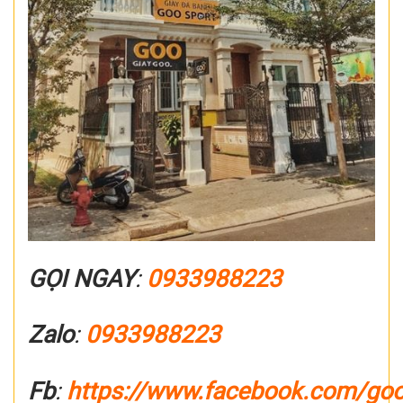
GỌI NGAY
:
0933988223
Zalo
:
0933988223
Fb
:
https://www.facebook.com/go