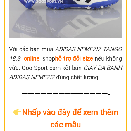
Với các bạn mua
ADIDAS NEMEZIZ TANGO
18.3
online
, shop
hỗ trợ đỗi size
nếu không
vừa. Goo Sport cam kết bán
GIÀY ĐÁ BANH
ADIDAS NEMEZIZ
đúng chất lượng.
——————————————-
Nhấp vào đây để xem thêm
các mẫu