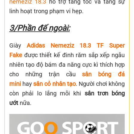
nemeziz 18.3
hỗ trợ tăng tốc và tăng sự
linh hoạt trong phạm vi hẹp.
3/Phần đế ngoài:
Giày
Adidas Nemeziz 18.3 TF Super
Fake
được thiết kế đinh răm sắp xếp ngẫu
nhiên tạo độ bám đa năng cực kì thích hợp
cho những trận cầu
sân bóng đá
mini
hay
sân cỏ nhân tạo
. Người chơi không
còn phải lo lắng mỗi khi
sân trơn bóng
ướt
nữa.