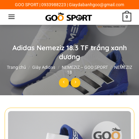
Chuyển
GOO SPORT | 0933988223 | Giaydabanhgoo@gmail.com
đến
0
nội
dung
Adidas Nemeziz 18.3 TF trắng xanh
dương
Trang chủ
/
Giày Adidas
/
NEMEZIZ – GOO SPORT
/
NEMEZIZ
18