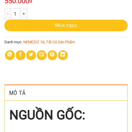
550.000
Adidas Nemeziz 18.3 TF trắng xanh dương số lượng
Mua ngay
Danh mục:
NEMEZIZ 18
,
Tất Cả Sản Phẩm
MÔ TẢ
NGUỒN GỐC: