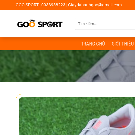
Chuyển
GOO SPORT | 0933988223 | Giaydabanhgoo@gmail.com
đến
nội
Tìm
dung
kiếm:
TRANG CHỦ
GIỚI THIỆU