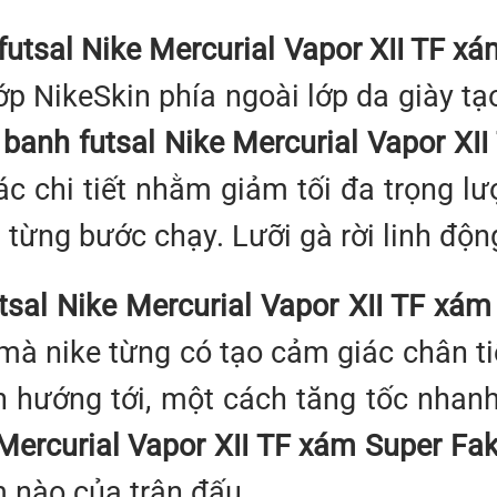
futsal Nike Mercurial Vapor XII TF x
ủ lớp NikeSkin phía ngoài lớp da giày
banh futsal Nike Mercurial Vapor XI
ác chi tiết nhằm giảm tối đa trọng l
g từng bước chạy. Lưỡi gà rời linh độ
tsal Nike Mercurial Vapor XII TF xám
à nike từng có tạo cảm giác chân ti
hướng tới, một cách tăng tốc nhanh 
 Mercurial Vapor XII TF xám Super Fa
m nào của trận đấu.