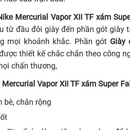
Nike Mercurial Vapor XII TF xám Sup
u từ đầu đôi giày đến phần gót già
ong mọi khoảnh khắc. Phần gót
Giày 
được thiết kế chắc chắn theo công ngh
mọi chấn thương,
e Mercurial Vapor XII TF xám Super F
 bè, chân rộng
ốt