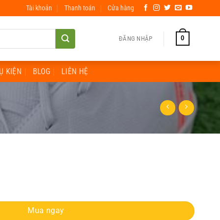
Tài khoản
Thanh toán
Cửa hàng
0
ĐĂNG NHẬP
Ụ KIỆN
BLOG
LIÊN HỆ
ố lượng
Mua ngay