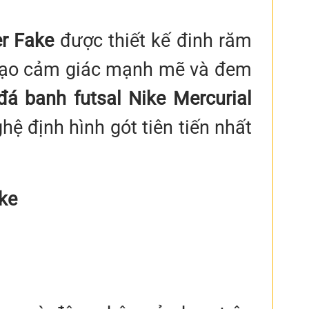
er Fake
được thiết kế đinh răm
y tạo cảm giác mạnh mẽ và đem
đá banh futsal Nike Mercurial
ệ định hình gót tiên tiến nhất
ake