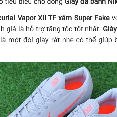
o tiêu biểu cho dòng
Giày đá banh Ni
curial Vapor XII TF xám Super Fake
v
 giá là hỗ trợ tăng tốc tốt nhất.
Giày
là một đôi giày rất nhẹ có thể giúp 