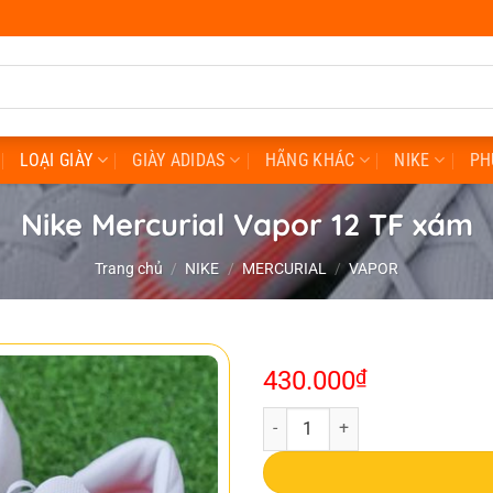
LOẠI GIÀY
GIÀY ADIDAS
HÃNG KHÁC
NIKE
PH
Nike Mercurial Vapor 12 TF xám
Trang chủ
/
NIKE
/
MERCURIAL
/
VAPOR
430.000
₫
Nike Mercurial Vapor 12 TF xám s