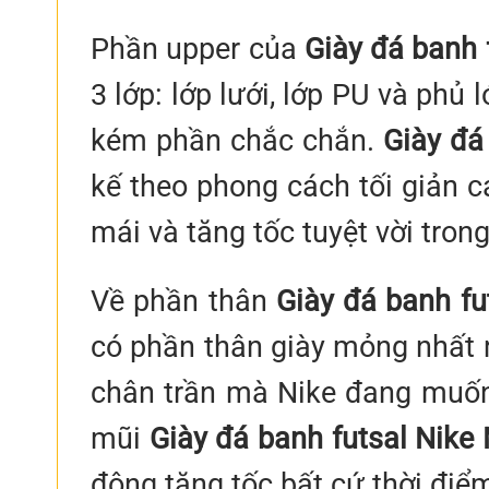
Phần upper của
Giày đá banh 
3 lớp: lớp lưới, lớp PU và ph
kém phần chắc chắn.
Giày đá 
kế theo phong cách tối giản c
mái và tăng tốc tuyệt vời tron
Về phần thân
Giày đá banh fu
có phần thân giày mỏng nhất m
chân trần mà Nike đang muốn 
mũi
Giày đá banh futsal Nike
động tăng tốc bất cứ thời điể