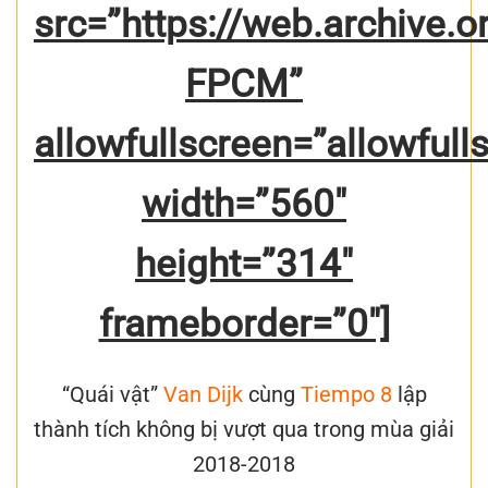
src=”https://web.archiv
FPCM”
allowfullscreen=”allowfull
width=”560″
height=”314″
frameborder=”0″]
“Quái vật”
Van Dijk
cùng
Tiempo 8
lập
thành tích không bị vượt qua trong mùa giải
2018-2018