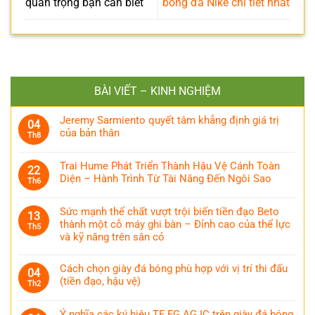
quan trọng bạn cần biết
bóng đá Nike chi tiết nhất
BÀI VIẾT – KINH NGHIỆM
Jeremy Sarmiento quyết tâm khẳng định giá trị
04
của bản thân
Th8
Trai Hume Phát Triển Thành Hậu Vệ Cánh Toàn
22
Diện – Hành Trình Từ Tài Năng Đến Ngôi Sao
Th6
Sức mạnh thể chất vượt trội biến tiền đạo Beto
13
thành một cỗ máy ghi bàn – Đỉnh cao của thể lực
Th5
và kỹ năng trên sân cỏ
Cách chọn giày đá bóng phù hợp với vị trí thi đấu
04
(tiền đạo, hậu vệ)
Th2
Ý nghĩa các ký hiệu TF FG AG IC trên giày đá bóng