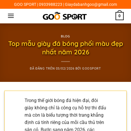
Chuyển
GOO SPORT | 0933988223 | Giaydabanhgoo@gmail.com
đến
0
nội
dung
BLOG
Top mẫu giày đá bóng phối màu đẹp
nhất năm 2026
ĐÃ ĐĂNG TRÊN
03/02/2026
BỞI
GOOSPORT
Trong thế giới bóng đá hiện đại, đôi
giày không chỉ là công cụ hỗ trợ thi đấu
mà còn là biểu tượng thời trang khẳng
định cá tính riêng của mỗi cầu thủ trên
sân cỏ. Bước sang năm 2026, các