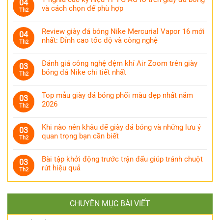
04
và cách chọn đế phù hợp
Th2
Review giày đá bóng Nike Mercurial Vapor 16 mới
04
nhất: Đỉnh cao tốc độ và công nghệ
Th2
Đánh giá công nghệ đệm khí Air Zoom trên giày
03
bóng đá Nike chi tiết nhất
Th2
Top mẫu giày đá bóng phối màu đẹp nhất năm
03
2026
Th2
Khi nào nên khâu đế giày đá bóng và những lưu ý
03
quan trọng bạn cần biết
Th2
Bài tập khởi động trước trận đấu giúp tránh chuột
03
rút hiệu quả
Th2
CHUYÊN MỤC BÀI VIẾT