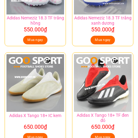
Adidas Nemeziz 18.3 TF trắng
Adidas Nemeziz 18.3 TF trắng
hồng
xanh dương
550.000
₫
550.000
₫
Mua ngay
Mua ngay
Adidas X Tango 18+ TF đen
Adidas X Tango 18+ IC kem
đỏ
650.000
₫
650.000
₫
Mua ngay
Mua ngay