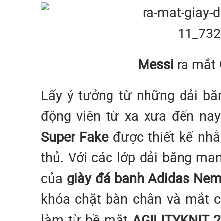
Messi
ra mắt
Lấy ý tưởng từ những dải bă
động viên từ xa xưa đến na
Super Fake
được thiết kế nhằ
thủ. Với các lớp dải băng ma
của
giày đá banh Adidas Nem
khóa chặt bàn chân và mắt c
làm từ bề mặt
AGILITYKNIT 2