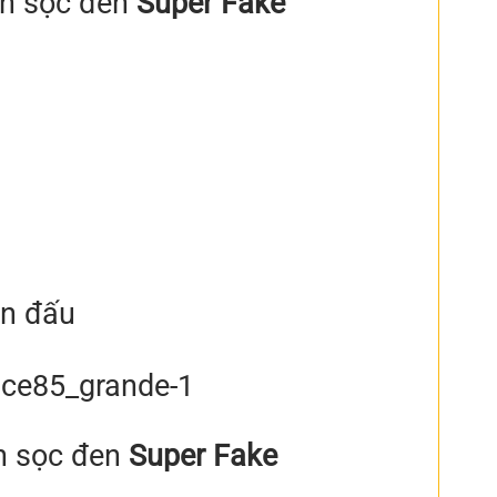
nh sọc đen
Super Fake
ận đấu
h sọc đen
Super Fake