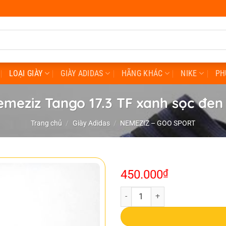
LOẠI GIÀY
GIÀY ADIDAS
HÃNG KHÁC
NIKE
PH
emeziz Tango 17.3 TF xanh sọc đen
Trang chủ
/
Giày Adidas
/
NEMEZIZ – GOO SPORT
450.000
₫
Adidas Nemeziz Tango 17.3 TF xa