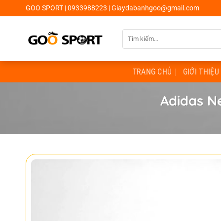
Chuyển
GOO SPORT | 0933988223 | Giaydabanhgoo@gmail.com
đến
nội
Tìm
dung
kiếm:
TRANG CHỦ
GIỚI THIỆU
Adidas N