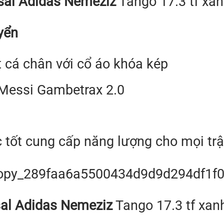
tsal Adidas Nemeziz
Tango 17.3 tf xa
yển
 cá chân với cổ áo khóa kép
 Messi Gambetrax 2.0
 tốt cung cấp năng lượng cho mọi tr
sal Adidas Nemeziz
Tango 17.3 tf xan