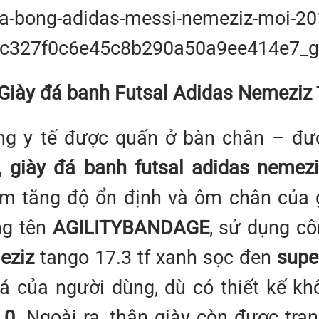
Giày đá banh Futsal Adidas Nemeziz
ng y tế được quấn ở bàn chân – đư
y,
giày đá banh futsal adidas nemez
m tăng độ ổn định và ôm chân của g
ng tên
AGILITYBANDAGE
, sử dụng c
eziz
tango 17.3 tf xanh sọc đen
supe
á của người dùng, dù có thiết kế k
.0
. Ngoài ra, thân giày còn được tran