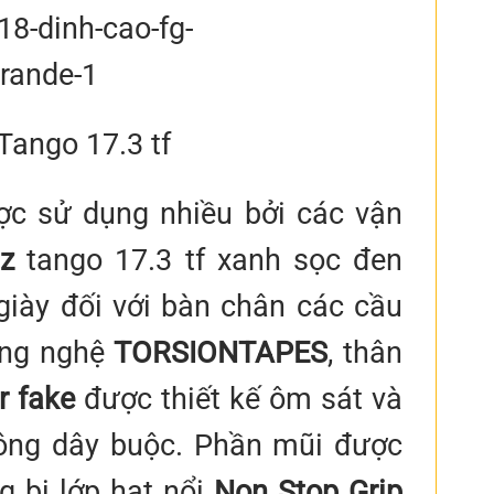
Tango 17.3 tf
ợc sử dụng nhiều bởi các vận
iz
tango 17.3 tf xanh sọc đen
iày đối với bàn chân các cầu
ông nghệ
TORSIONTAPES
, thân
r fake
được thiết kế ôm sát và
hông dây buộc. Phần mũi được
g bị lớp hạt nổi
Non Stop Grip