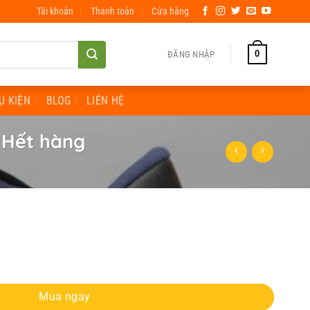
Tài khoản
Thanh toán
Cửa hàng
0
ĐĂNG NHẬP
Ụ KIỆN
BLOG
LIÊN HỆ
 Hết hàng
nh sọc đen Hết hàng số lượng
Mua ngay