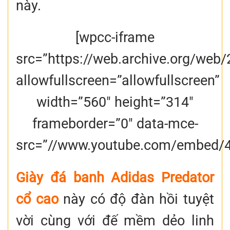
này.
[wpcc-iframe
src=”https://web.archive.org/we
allowfullscreen=”allowfullscreen”
width=”560″ height=”314″
frameborder=”0″ data-mce-
src=”//www.youtube.com/embed/4
Giày đá banh Adidas Predator
cổ cao
này có độ đàn hồi tuyệt
vời cùng với đế mềm dẻo linh