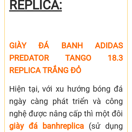
REPLICA:
GIÀY ĐÁ BANH ADIDAS
PREDATOR TANGO 18.3
REPLICA TRẮNG ĐỎ
Hiện tại, với xu hướng bóng đá
ngày càng phát triển và công
nghệ được nâng cấp thì một đôi
giày đá banh
replica
(sử dụng