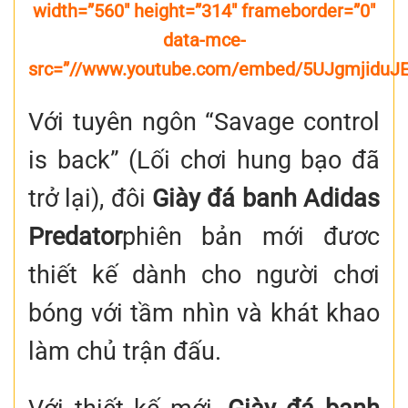
width=”560″ height=”314″ frameborder=”0″
data-mce-
src=”//www.youtube.com/embed/5UJgmjiduJE
Với tuyên ngôn “Savage control
is back” (Lối chơi hung bạo đã
trở lại), đôi
Giày đá banh Adidas
Predator
phiên bản mới đươc
thiết kế dành cho người chơi
bóng với tầm nhìn và khát khao
làm chủ trận đấu.