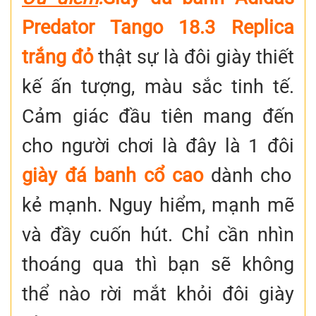
Predator Tango 18.3 Replica
trắng đỏ
thật sự là đôi giày thiết
kế ấn tượng, màu sắc tinh tế.
Cảm giác đầu tiên mang đến
cho người chơi là đây là 1 đôi
giày đá banh cổ cao
dành cho
kẻ mạnh. Nguy hiểm, mạnh mẽ
và đầy cuốn hút. Chỉ cần nhìn
thoáng qua thì bạn sẽ không
thể nào rời mắt khỏi đôi giày