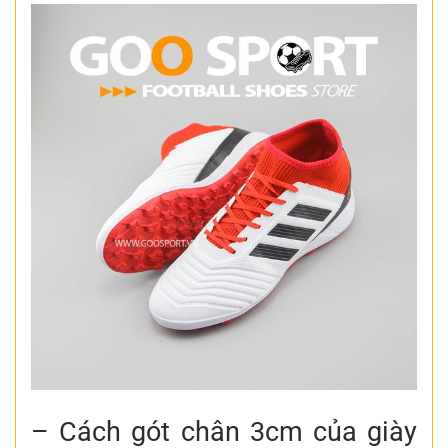
– Cách gót chân 3cm của giày