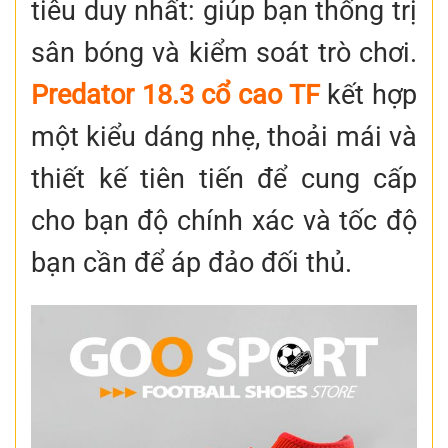
tiêu duy nhất: giúp bạn thống trị
sân bóng và kiểm soát trò chơi.
Predator 18.3 cổ cao TF
kết hợp
một kiểu dáng nhẹ, thoải mái và
thiết kế tiên tiến để cung cấp
cho bạn độ chính xác và tốc độ
bạn cần để áp đảo đối thủ.