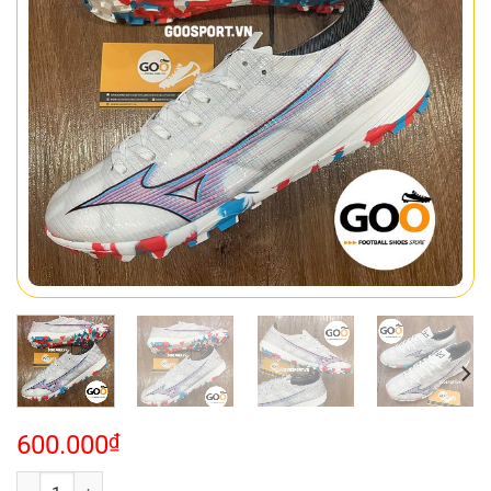
600.000
₫
Mizuno Alpha TF trắng sọc đỏ số lượng