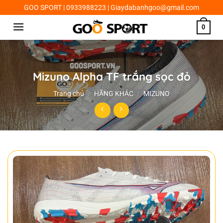
Chuyển
GOO SPORT | 0933988223 | Giaydabanhgoo@gmail.com
đến
0
nội
dung
Mizuno Alpha TF trắng sọc đỏ
Trang chủ
/
HÃNG KHÁC
/
MIZUNO