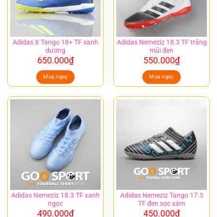
Adidas X Tango 18+ TF xanh
Adidas Nemeziz 18.3 TF trắng
dương
mũi đen
650.000
₫
550.000
₫
Mua ngay
Mua ngay
Adidas Nemeziz 18.3 TF xanh
Adidas Nemeziz Tango 17.3
ngọc
TF đen sọc xám
490.000
₫
450.000
₫