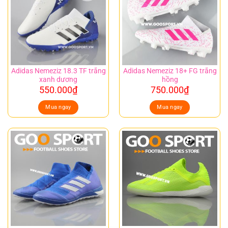
Adidas Nemeziz 18.3 TF trắng
Adidas Nemeziz 18+ FG trắng
xanh dương
hồng
550.000
₫
750.000
₫
Mua ngay
Mua ngay