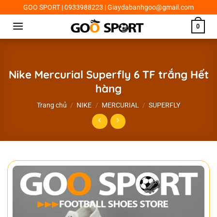
Chuyển
GOO SPORT | 0933988223 | Giaydabanhgoo@gmail.com
đến
0
nội
dung
Nike Mercurial Superfly 6 TF trắng Hết
hàng
Trang chủ
/
NIKE
/
MERCURIAL
/
SUPERFLY