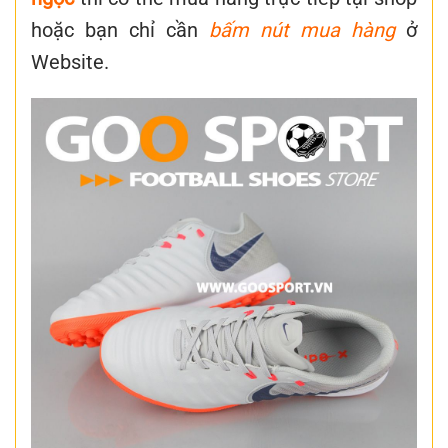
hoặc bạn chỉ cần
bấm nút mua hàng
ở
Website.