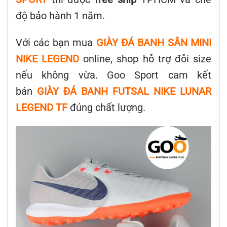
độ bảo hành 1 năm.
Với các bạn mua
GIÀY ĐÁ BANH SÂN MINI
NIKE LEGEND
online, shop hỗ trợ đỗi size
nếu không vừa. Goo Sport cam kết
bán
GIÀY ĐÁ BANH FUTSAL NIKE LUNAR
LEGEND TF
đúng chất lượng.