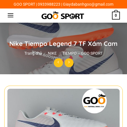
Chuyển
GOO SPORT | 0933988223 | Giaydabanhgoo@gmail.com
đến
0
nội
dung
Nike Tiempo Legend 7 TF Xám Cam
Trang chủ
/
NIKE
/
TIEMPO – GOO SPORT