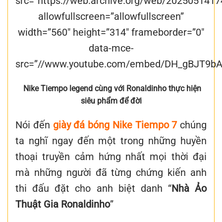
src=”https://web.archive.org/web/20250514
allowfullscreen=”allowfullscreen”
width=”560″ height=”314″ frameborder=”0″
data-mce-
src=”//www.youtube.com/embed/DH_gBJT9bA
Nike Tiempo legend cùng với Ronaldinho thực hiện
siêu phẩm để đời
Nói đến
giày
đá bóng Nike Tiempo 7
chúng
ta nghĩ ngay đến một trong những huyền
thoại truyền cảm hứng nhất mọi thời đại
mà những người đã từng chứng kiến anh
thi đấu đặt cho anh biệt danh “
Nhà Ảo
Thuật Gia Ronaldinho
”