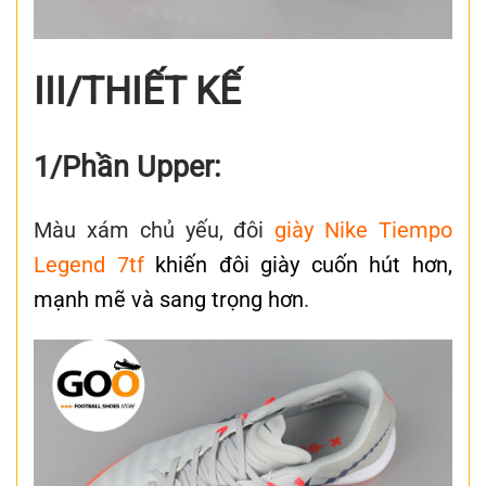
III/THIẾT KẾ
1/Phần Upper:
Màu xám chủ yếu, đôi
giày Nike Tiempo
Legend 7tf
khiến đôi giày cuốn hút hơn,
mạnh mẽ và sang trọng hơn
.