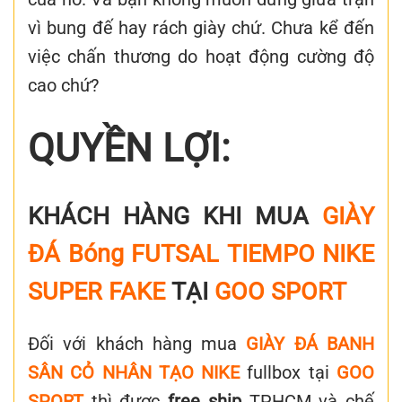
vì bung đế hay rách giày chứ. Chưa kể đến
việc chấn thương do hoạt động cường độ
cao chứ?
QUYỀN LỢI:
KHÁCH HÀNG KHI MUA
GIÀY
ĐÁ Bóng FUTSAL TIEMPO NIKE
SUPER FAKE
TẠI
GOO SPORT
Đối với khách hàng mua
GIÀY ĐÁ BANH
SÂN CỎ NHÂN TẠO NIKE
fullbox tại
GOO
SPORT
thì được
free ship
TPHCM và chế