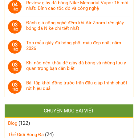
Review giày đá bóng Nike Mercurial Vapor 16 mới
04
nhất: Đỉnh cao tốc độ và công nghệ
Th2
Đánh giá công nghệ đệm khí Air Zoom trên giày
03
bóng đá Nike chi tiết nhất
Th2
Top mẫu giày đá bóng phối màu đẹp nhất năm
03
2026
Th2
Khi nào nên khâu đế giày đá bóng và những lưu ý
03
quan trọng bạn cần biết
Th2
Bài tập khởi động trước trận đấu giúp tránh chuột
03
rút hiệu quả
Th2
CHUYÊN MỤC BÀI VIẾT
(122)
Blog
(24)
Thế Giới Bóng Đá