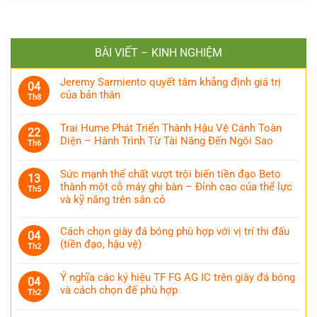
BÀI VIẾT – KINH NGHIỆM
Jeremy Sarmiento quyết tâm khẳng định giá trị
04
của bản thân
Th8
Trai Hume Phát Triển Thành Hậu Vệ Cánh Toàn
22
Diện – Hành Trình Từ Tài Năng Đến Ngôi Sao
Th6
Sức mạnh thể chất vượt trội biến tiền đạo Beto
13
thành một cỗ máy ghi bàn – Đỉnh cao của thể lực
Th5
và kỹ năng trên sân cỏ
Cách chọn giày đá bóng phù hợp với vị trí thi đấu
04
(tiền đạo, hậu vệ)
Th2
Ý nghĩa các ký hiệu TF FG AG IC trên giày đá bóng
04
và cách chọn đế phù hợp
Th2