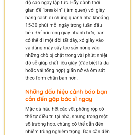
độ cao ngay lập tức. Hãy dành thời
gian để “break-in” (làm quen) với giày
bằng cách đi chúng quanh nhà khoảng
15-30 phút mỗi ngày trong tuần đầu
tiên. Để nới rộng giày nhanh hơn, bạn
có thể đi một đôi tất dày, xỏ giày vào
và dùng máy sấy tóc sấy nóng vào
những chỗ bị chật trong vài phút; nhiệt
độ sẽ giúp chất liệu giày (đặc biệt là da
hoặc vải tổng hợp) giãn nở và ôm sát
theo form chân bạn hơn.
Những dấu hiệu cảnh báo bạn
cần đến gặp bác sĩ ngay
Mặc dù hầu hết các vết phồng rộp có
thể tự điều trị tại nhà, nhưng trong một
số trường hợp, chúng có thể dẫn đến
nhiễm trùng nghiêm trọng. Bạn cần đến