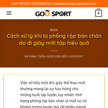
Chuyển
GOO SPORT | 0933988223 | Giaydabanhgoo@gmail.com
đến
0
nội
dung
BLOG
Cách xử lý khi bị phồng rộp bàn chân
do đi giày mới tập hiệu quả
ĐÃ ĐĂNG TRÊN
03/02/2026
BỞI
GOOSPORT
Việc sở hữu một đôi giày thể thao mới
thường mang lại sự hào hứng cho
những buổi tập luyện, tuy nhiên, tình
trạng phồng rộp bàn chân là một sự cố
không mong muốn mà rất nhiều người