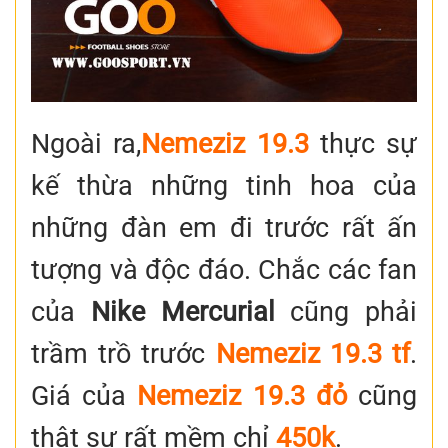
Ngoài ra,
Nemeziz 19.3
thực sự
kế thừa những tinh hoa của
những đàn em đi trước rất ấn
tượng và độc đáo. Chắc các fan
của
Nike Mercurial
cũng phải
trầm trồ trước
Nemeziz 19.3
tf
.
Giá của
Nemeziz 19.3 đỏ
cũng
thật sự rất mềm chỉ
450k
.