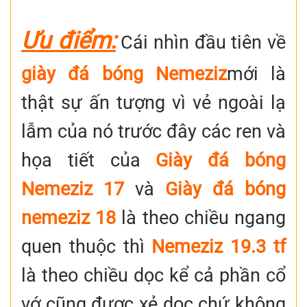
Ưu điểm:
Cái nhìn đầu tiên về
giày đá bóng Nemeziz
mới là
thật sự ấn tượng vì vẻ ngoài lạ
lẫm của nó trước đây các ren và
họa tiết của
Giày đá bóng
Nemeziz 17
và
Giày đá bóng
nemeziz 18
là theo chiều ngang
quen thuộc thì
Nemeziz 19.3 tf
là theo chiều dọc kể cả phần cổ
vớ cũng được xẻ dọc chứ không