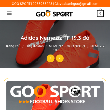
Chuyển
GOO SPORT | 0933988223 | Giaydabanhgoo@gmail.com
đến
0
nội
dung
Adidas Nemeziz TF 19.3 đỏ
Trang chủ
/
Giày Adidas
/
NEMEZIZ – GOO SPORT
/
NEMEZIZ
19