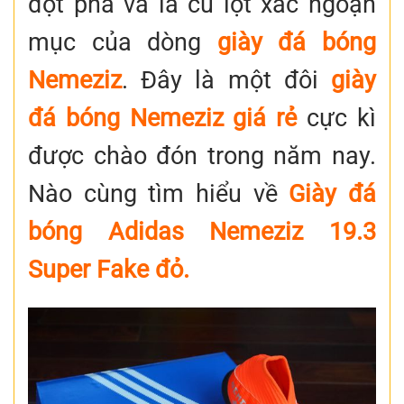
đột phá và là cú lột xác ngoạn
mục của dòng
giày đá bóng
Nemeziz
. Đây là một đôi
giày
đá bóng Nemeziz giá rẻ
cực kì
được chào đón trong năm nay.
Nào cùng tìm hiểu về
Giày đá
bóng Adidas Nemeziz 19.3
Super Fake đỏ.