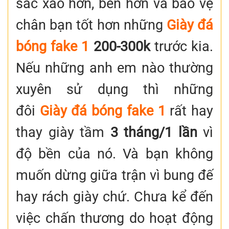
sắc xảo hơn, bền hơn và bảo vệ
chân bạn tốt hơn những
Giày đá
bóng fake 1
200-300k
trước kia.
Nếu những anh em nào thường
xuyên sử dụng thì những
đôi
Giày đá bóng fake 1
rất hay
thay giày tầm
3 tháng/1 lần
vì
độ bền của nó. Và bạn không
muốn dừng giữa trận vì bung đế
hay rách giày chứ. Chưa kể đến
việc chấn thương do hoạt động