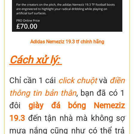
Adidas Nemeziz 19.3 tf chính hãng
Cách xử lý:
Chỉ cần 1 cái
click chuột
và
điền
thông tin bản thân
, bạn đã có 1
đôi
giày đá bóng Nemeziz
19.3
đến tận nhà mà không sợ
mưa nắng cũng như có thể trả