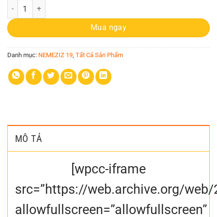
Adidas Nemeziz TF 19.3 đỏ số lượng
Mua ngay
Danh mục:
NEMEZIZ 19
,
Tất Cả Sản Phẩm
MÔ TẢ
[wpcc-iframe
src=”https://web.archive.org/we
allowfullscreen=”allowfullscreen”