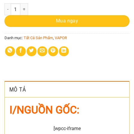
Nike Mercurial Vapor 13 FG da beo - Giày đá bóng sân cỏ tự nhiên số 
Mua ngay
Danh mục:
Tất Cả Sản Phẩm
,
VAPOR
MÔ TẢ
I/NGUỒN GỐC:
[wpcc-iframe