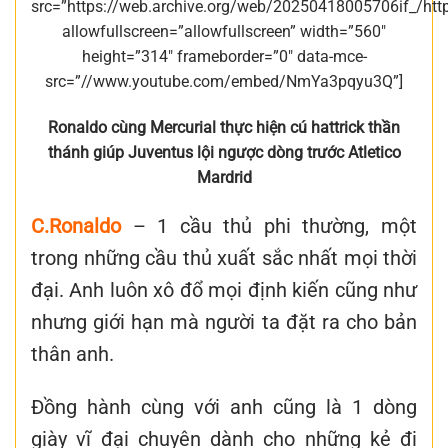
src=”https://web.archive.org/web/20250418005706if_/
allowfullscreen=”allowfullscreen” width=”560″
height=”314″ frameborder=”0″ data-mce-
src=”//www.youtube.com/embed/NmYa3pqyu3Q”]
Ronaldo cùng Mercurial thực hiện cú hattrick thần
thánh giúp Juventus lội ngược dòng trước Atletico
Mardrid
C.Ronaldo
– 1 cầu thủ phi thường, một
trong những cầu thủ xuất sắc nhất mọi thời
đại. Anh luôn xô đổ mọi định kiến cũng như
nhưng giới hạn mà người ta đặt ra cho bản
thân anh.
Đồng hành cùng với anh cũng là 1 dòng
giày vĩ đại chuyên dành cho những kẻ đi