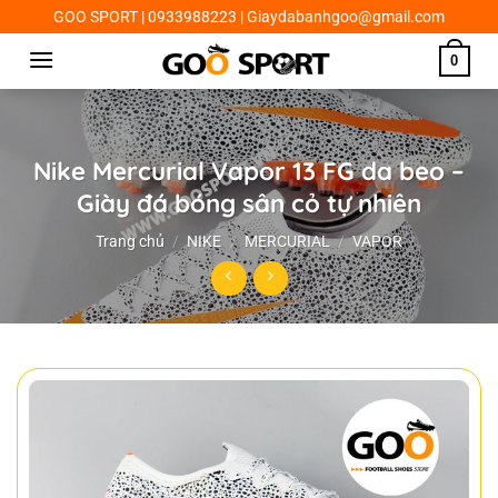
Chuyển
GOO SPORT | 0933988223 | Giaydabanhgoo@gmail.com
đến
0
nội
dung
Nike Mercurial Vapor 13 FG da beo –
Giày đá bóng sân cỏ tự nhiên
Trang chủ
/
NIKE
/
MERCURIAL
/
VAPOR