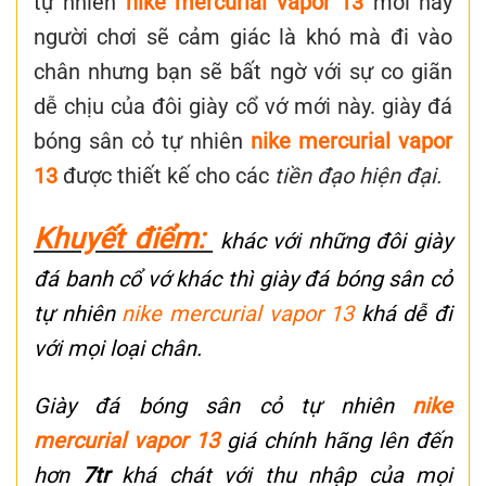
tự nhiên
nike mercurial vapor 13
mới này
người chơi sẽ cảm giác là khó mà đi vào
chân nhưng bạn sẽ bất ngờ với sự co giãn
dễ chịu của đôi giày cổ vớ mới này. giày đá
bóng sân cỏ tự nhiên
nike mercurial vapor
13
được thiết kế cho các
tiền đạo hiện đại.
Khuyết điểm:
khác với những đôi giày
đá banh cổ vớ khác thì giày đá bóng sân cỏ
tự nhiên
nike mercurial vapor 13
khá dễ đi
với mọi loại chân.
Giày đá bóng sân cỏ tự nhiên
nike
mercurial vapor 13
giá chính hãng lên đến
hơn
7tr
khá chát với thu nhập của mọi