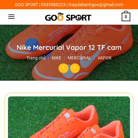
Chuyển
GOO SPORT | 0933988223 | Giaydabanhgoo@gmail.com
đến
0
nội
dung
Nike Mercurial Vapor 12 TF cam
Trang chủ
/
NIKE
/
MERCURIAL
/
VAPOR