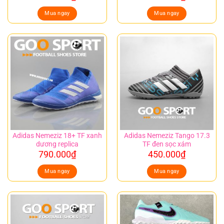
Mua ngay
Mua ngay
Adidas Nemeziz 18+ TF xanh
Adidas Nemeziz Tango 17.3
dương replica
TF đen sọc xám
790.000
₫
450.000
₫
Mua ngay
Mua ngay