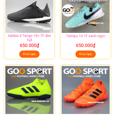
Adidas X Tango 18+ TF đen
Tiempo 10 TF xanh ngọc
full
650.000
₫
650.000
₫
Mua ngay
Mua ngay